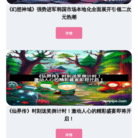
《幻想神域》强势进军韩国市场本地化全面展开引领二次
元热潮
详情
《仙界传》时刻送奖倒计时！激动人心的精彩盛宴即将开
启！
详情