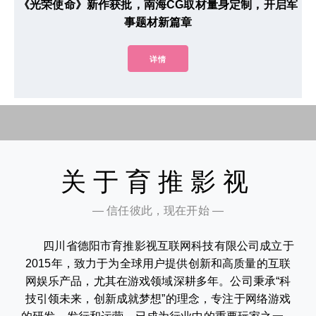
《光荣使命》新作获批，南海CG取材量身定制，开启军
事题材新篇章
详情
关于育推影视
— 信任彼此，现在开始 —
四川省德阳市育推影视互联网科技有限公司成立于
2015年，致力于为全球用户提供创新和高质量的互联
网娱乐产品，尤其在游戏领域深耕多年。公司秉承“科
技引领未来，创新成就梦想”的理念，专注于网络游戏