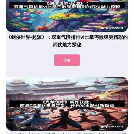
《剑侠世界•起源》：双重气段排推vi比掌丐散弹更精彩的
武侠魅力探秘
详情