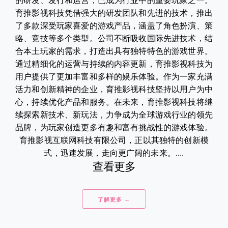
的研发、发行和运营，已成为行业中的重要玩家之一。
育推影视科技凭借强大的研发团队和先进的技术，推出
了多款深受玩家喜爱的游戏产品，涵盖了角色扮演、策
略、竞技等多个类型。公司不断吸收国际先进技术，结
合本土玩家的需求，打造出具有独特特色的游戏世界。
通过精细化的运营与持续的内容更新，育推影视科技为
用户提供了更加丰富和多样的娱乐体验。作为一家充满
活力和创新精神的企业，育推影视科技坚持以用户为中
心，持续优化产品和服务。在未来，育推影视科技将继
续探索新技术、新玩法，力争成为全球游戏行业的领先
品牌，为玩家创造更多有趣和富有挑战性的游戏体验。
育推影视互联网科技有限公司，正以其独特的创新模
式，迅速发展，走向更广阔的未来。....
查看更多
了解更多 →