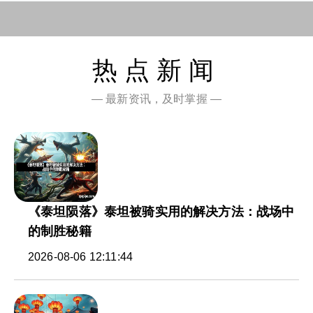
热点新闻
— 最新资讯，及时掌握 —
《泰坦陨落》泰坦被骑实用的解决方法：战场中
的制胜秘籍
2026-08-06 12:11:44