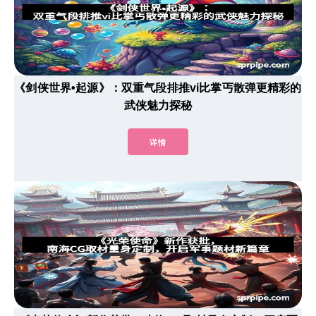
《剑侠世界•起源》：双重气段排推vi比掌丐散弹更精彩的
武侠魅力探秘
详情