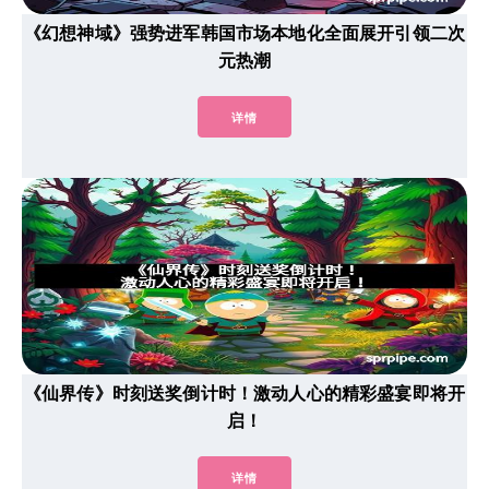
《幻想神域》强势进军韩国市场本地化全面展开引领二次
元热潮
详情
《仙界传》时刻送奖倒计时！激动人心的精彩盛宴即将开
启！
详情