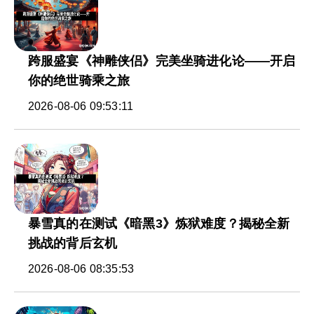
跨服盛宴《神雕侠侣》完美坐骑进化论——开启
你的绝世骑乘之旅
2026-08-06 09:53:11
暴雪真的在测试《暗黑3》炼狱难度？揭秘全新
挑战的背后玄机
2026-08-06 08:35:53