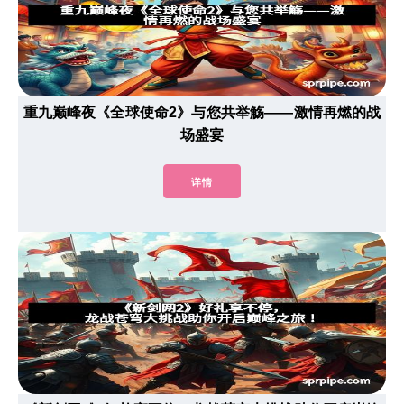
重九巅峰夜《全球使命2》与您共举觞——激情再燃的战
场盛宴
详情