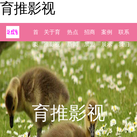
育推影视
首
关于育
热点
招商
案例
联系
页
推影视
新闻
加盟
展示
我们
育推影视