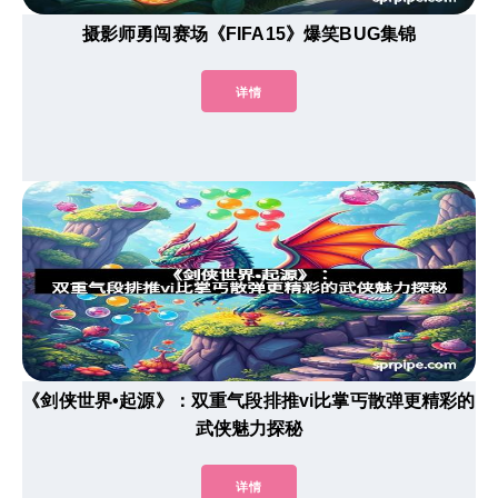
摄影师勇闯赛场《FIFA15》爆笑BUG集锦
详情
《剑侠世界•起源》：双重气段排推vi比掌丐散弹更精彩的
武侠魅力探秘
详情