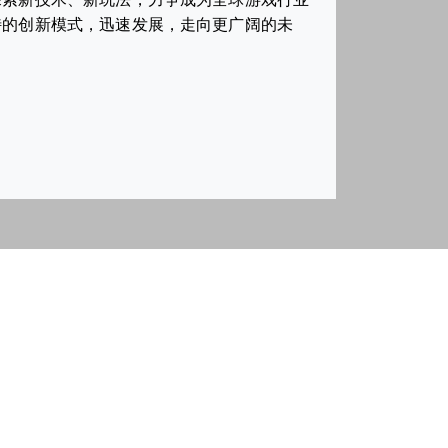
特的创新模式，迅速发展，走向更广阔的未