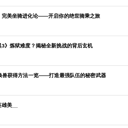
》完美坐骑进化论——开启你的绝世骑乘之旅
黑3》炼狱难度？揭秘全新挑战的背后玄机
召唤兽获得方法一览——打造最强队伍的秘密武器
雄美__