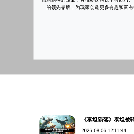
的领先品牌，为玩家创造更多有趣和富有
《泰坦陨落》泰坦被
2026-08-06 12:11:44