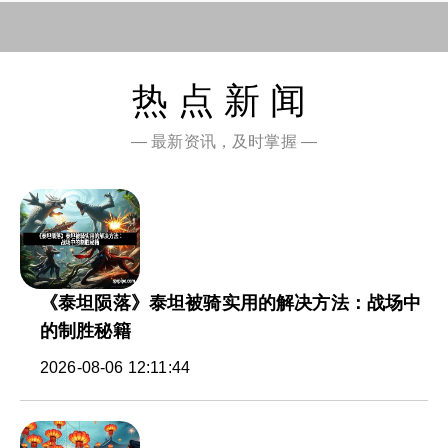
热点新闻
— 最新资讯，及时掌握 —
《泰坦陨落》泰坦被骑实用的解决方法：战场中
的制胜秘籍
2026-08-06 12:11:44