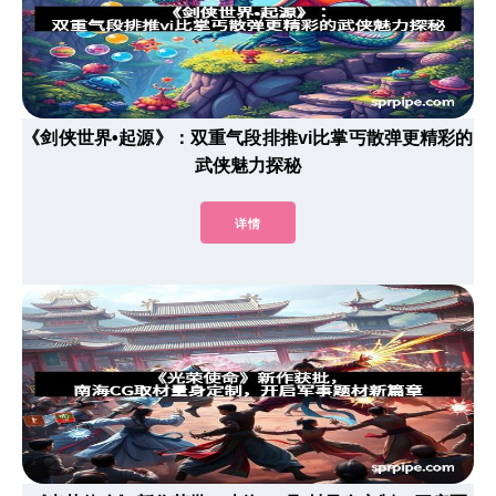
《剑侠世界•起源》：双重气段排推vi比掌丐散弹更精彩的
武侠魅力探秘
详情