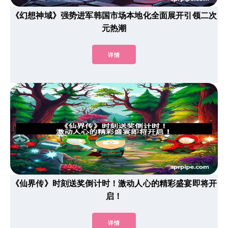
《幻想神域》强势进军韩国市场本地化全面展开引领二次
元热潮
详情
《仙界传》时刻送奖倒计时！激动人心的精彩盛宴即将开
启！
详情