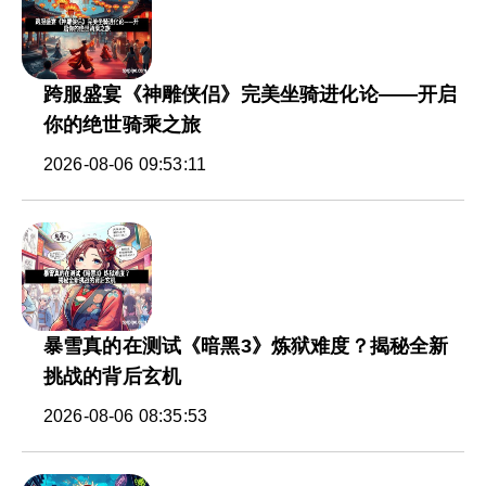
跨服盛宴《神雕侠侣》完美坐骑进化论——开启
你的绝世骑乘之旅
2026-08-06 09:53:11
暴雪真的在测试《暗黑3》炼狱难度？揭秘全新
挑战的背后玄机
2026-08-06 08:35:53