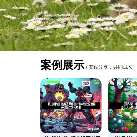
案例展示
/
实践分享，共同成长