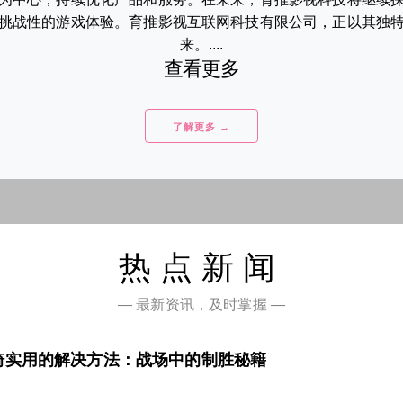
挑战性的游戏体验。育推影视互联网科技有限公司，正以其独
来。....
查看更多
了解更多 →
热点新闻
— 最新资讯，及时掌握 —
骑实用的解决方法：战场中的制胜秘籍