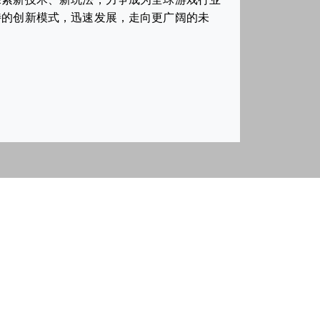
特的创新模式，迅速发展，走向更广阔的未