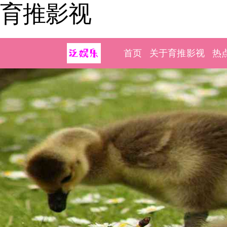
育推影视
首页
关于育推影视
热