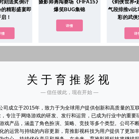
时刻送奖倒计
摄影师勇闯赛场《FIFA15》
《剑侠世界•
心的精彩盛宴即
爆笑BUG集锦
气段排推vi
开启！
彩的武侠
详情
详情
详
关于育推影视
— 信任彼此，现在开始 —
公司成立于2015年，致力于为全球用户提供创新和高质量的互
理念，专注于网络游戏的研发、发行和运营，已成为行业中的重要
游戏产品，涵盖了角色扮演、策略、竞技等多个类型。公司不
化的运营与持续的内容更新，育推影视科技为用户提供了更加
为中心，持续优化产品和服务。在未来，育推影视科技将继续