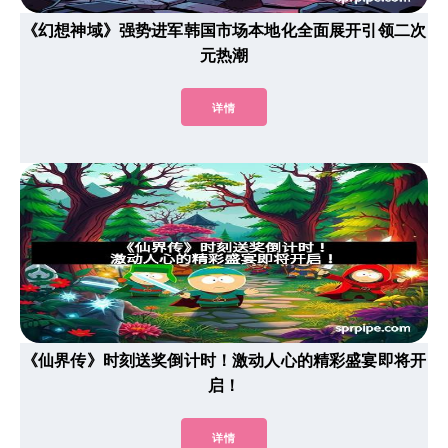
《幻想神域》强势进军韩国市场本地化全面展开引领二次
元热潮
详情
《仙界传》时刻送奖倒计时！激动人心的精彩盛宴即将开
启！
详情