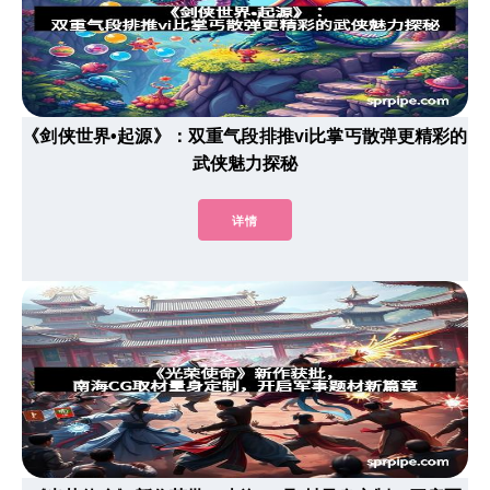
《剑侠世界•起源》：双重气段排推vi比掌丐散弹更精彩的
武侠魅力探秘
详情