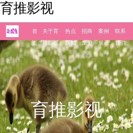
育推影视
首
关于育
热点
招商
案例
联系
页
推影视
新闻
加盟
展示
我们
育推影视