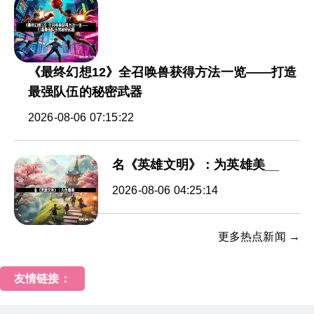
《最终幻想12》全召唤兽获得方法一览——打造
最强队伍的秘密武器
2026-08-06 07:15:22
名《英雄文明》：为英雄美__
2026-08-06 04:25:14
更多热点新闻 →
友情链接：