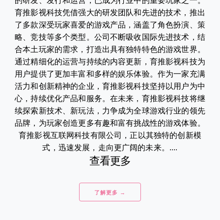
的研发、发行和运营，已成为行业中的重要玩家之一。
育推影视科技凭借强大的研发团队和先进的技术，推出
了多款深受玩家喜爱的游戏产品，涵盖了角色扮演、策
略、竞技等多个类型。公司不断吸收国际先进技术，结
合本土玩家的需求，打造出具有独特特色的游戏世界。
通过精细化的运营与持续的内容更新，育推影视科技为
用户提供了更加丰富和多样的娱乐体验。作为一家充满
活力和创新精神的企业，育推影视科技坚持以用户为中
心，持续优化产品和服务。在未来，育推影视科技将继
续探索新技术、新玩法，力争成为全球游戏行业的领先
品牌，为玩家创造更多有趣和富有挑战性的游戏体验。
育推影视互联网科技有限公司，正以其独特的创新模
式，迅速发展，走向更广阔的未来。....
查看更多
了解更多 →