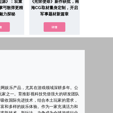
起源》：双重
《光荣使命》新作获批，南
比掌丐散弹更精
海CG取材量身定制，开启
魅力探秘
军事题材新篇章
情
详情
联网娱乐产品，尤其在游戏领域深耕多年。公
玩家之一。育推影视科技凭借强大的研发团队
断吸收国际先进技术，结合本土玩家的需求，
丰富和多样的娱乐体验。作为一家充满活力和
探索新技术、新玩法，力争成为全球游戏行业