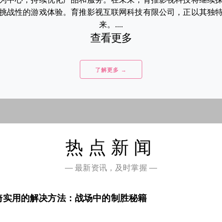
挑战性的游戏体验。育推影视互联网科技有限公司，正以其独
来。....
查看更多
了解更多 →
热点新闻
— 最新资讯，及时掌握 —
骑实用的解决方法：战场中的制胜秘籍