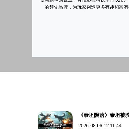
的领先品牌，为玩家创造更多有趣和富有
《泰坦陨落》泰坦被
2026-08-06 12:11:44