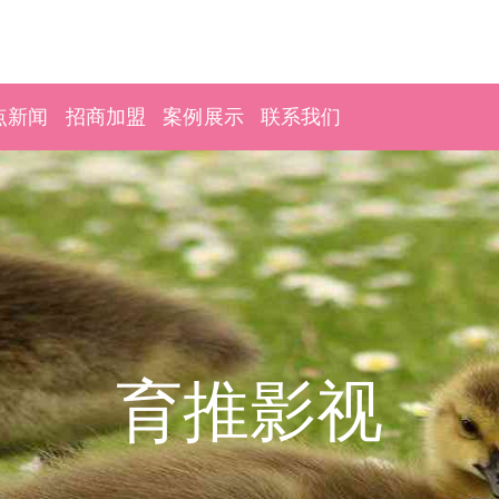
点新闻
招商加盟
案例展示
联系我们
育推影视