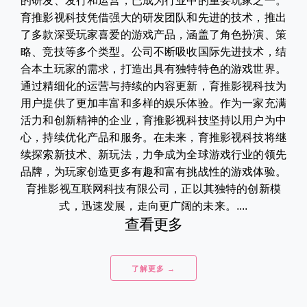
的研发、发行和运营，已成为行业中的重要玩家之一。
育推影视科技凭借强大的研发团队和先进的技术，推出
了多款深受玩家喜爱的游戏产品，涵盖了角色扮演、策
略、竞技等多个类型。公司不断吸收国际先进技术，结
合本土玩家的需求，打造出具有独特特色的游戏世界。
通过精细化的运营与持续的内容更新，育推影视科技为
用户提供了更加丰富和多样的娱乐体验。作为一家充满
活力和创新精神的企业，育推影视科技坚持以用户为中
心，持续优化产品和服务。在未来，育推影视科技将继
续探索新技术、新玩法，力争成为全球游戏行业的领先
品牌，为玩家创造更多有趣和富有挑战性的游戏体验。
育推影视互联网科技有限公司，正以其独特的创新模
式，迅速发展，走向更广阔的未来。....
查看更多
了解更多 →