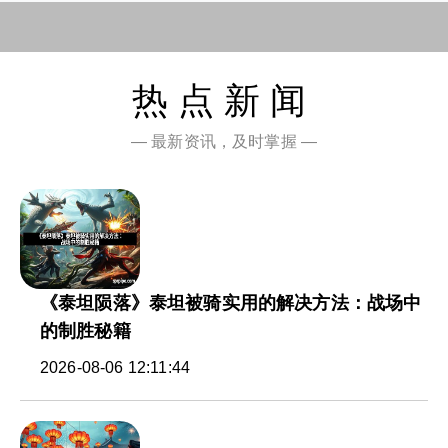
热点新闻
— 最新资讯，及时掌握 —
《泰坦陨落》泰坦被骑实用的解决方法：战场中
的制胜秘籍
2026-08-06 12:11:44