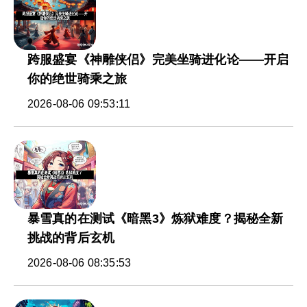
跨服盛宴《神雕侠侣》完美坐骑进化论——开启
你的绝世骑乘之旅
2026-08-06 09:53:11
暴雪真的在测试《暗黑3》炼狱难度？揭秘全新
挑战的背后玄机
2026-08-06 08:35:53