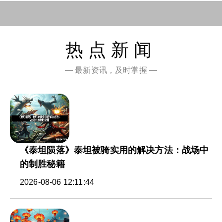
热点新闻
— 最新资讯，及时掌握 —
《泰坦陨落》泰坦被骑实用的解决方法：战场中
的制胜秘籍
2026-08-06 12:11:44